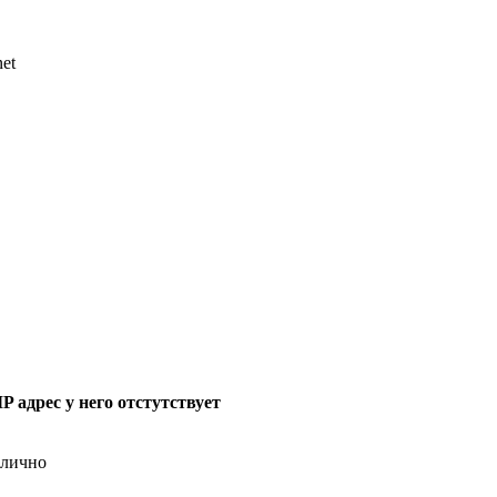
et
IP адрес у него отстутствует
тлично