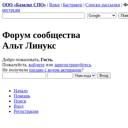
ООО «Базальт СПО»
|
Вики
|
Багтракер
|
Списки рассылки
|
Ф
ресурсам
Форум сообщества
Альт Линукс
Добро пожаловать,
Гость
.
Пожалуйста,
войдите
или
зарегистрируйтесь
.
Не получили
письмо с кодом активации
?
Начало
Помощь
Поиск
Вход
Регистрация