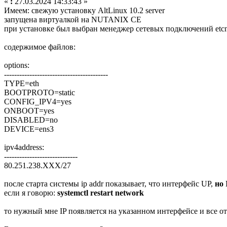
«
:
27.03.2024 14:33:43 »
Имеем: свежую установку AltLinux 10.2 server
запущена виртуалкой на NUTANIX CE
при установке был выбран менеджер сетевых подключений etcn
содержимое файлов:
options:
-----------------------------------------
TYPE=eth
BOOTPROTO=static
CONFIG_IPV4=yes
ONBOOT=yes
DISABLED=no
DEVICE=ens3
ipv4address:
-----------------------------
80.251.238.XXX/27
после старта системы ip addr показывает, что интерфейс UP,
но 
если я говорю:
systemctl restart network
то нужный мне IP появляется на указанном интерфейсе и все о