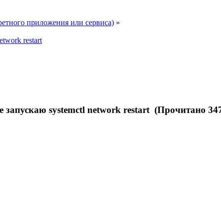
ретного приложения или сервиса)
»
twork restart
не запускаю systemctl network restart (Прочитано 34