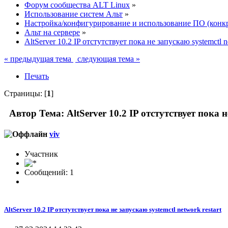
Форум сообщества ALT Linux
»
Использование систем Альт
»
Настройка/конфигурирование и использование ПО (конк
Альт на сервере
»
AltServer 10.2 IP отстутствует пока не запускаю systemctl ne
« предыдущая тема
следующая тема »
Печать
Страницы: [
1
]
Автор
Тема: AltServer 10.2 IP отстутствует пока 
viv
Участник
Сообщений: 1
AltServer 10.2 IP отстутствует пока не запускаю systemctl network restart