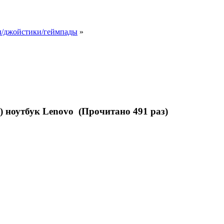
ы/джойстики/геймпады
»
) ноутбук Lenovo (Прочитано 491 раз)