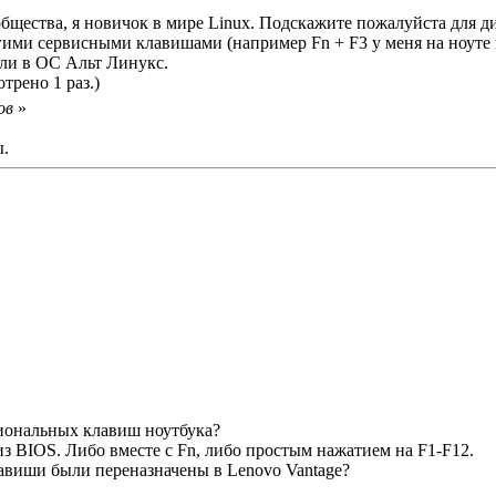
бщества, я новичок в мире Linux. Подскажите пожалуйста для д
ругими сервисными клавишами (например Fn + F3 у меня на ноуте
али в ОС Альт Линукс.
трено 1 раз.)
ов
»
ы.
циональных клавиш ноутбука?
 BIOS. Либо вместе с Fn, либо простым нажатием на F1-F12.
лавиши были переназначены в Lenovo Vantage?