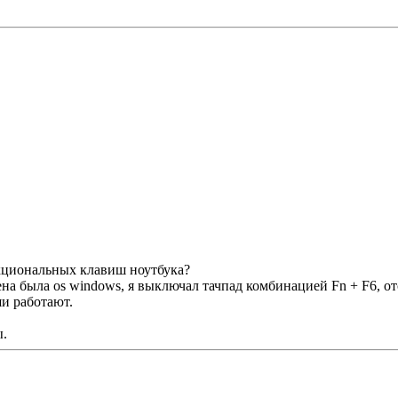
нкциональных клавиш ноутбука?
ена была os windows, я выключал тачпад комбинацией Fn + F6, от
и работают.
ы.