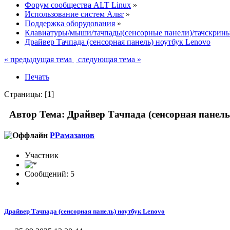
Форум сообщества ALT Linux
»
Использование систем Альт
»
Поддержка оборудования
»
Клавиатуры/мыши/тачпады(сенсорные панели)/тачскрин
Драйвер Тачпада (сенсорная панель) ноутбук Lenovo
« предыдущая тема
следующая тема »
Печать
Страницы: [
1
]
Автор
Тема: Драйвер Тачпада (сенсорная панель
РРамазанов
Участник
Сообщений: 5
Драйвер Тачпада (сенсорная панель) ноутбук Lenovo