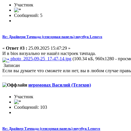
Участник
Сообщений: 5
Re: Драйвери Тачпада (сенсорная панель) ноутбук Lenovo
«
Ответ #3 :
25.09.2025 15:47:29 »
И в bios визуально не нашёл настроек тачпада.
photo_2025-09-25_17-47-14.jpg
(100.34 кБ, 960x1280 - просмо
Записан
Если вы думаете что сможете или нет, вы в любом случае прав
иеромонах Василий (Телехов)
Участник
Сообщений: 103
Re: Драйвер Тачпада (сенсорная панель) ноутбук Lenovo