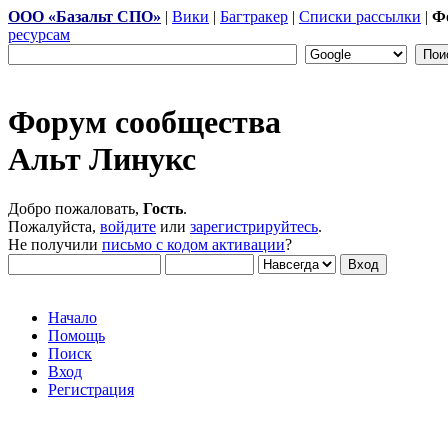
ООО «Базальт СПО»
|
Вики
|
Багтракер
|
Списки рассылки
|
Ф
ресурсам
Форум сообщества
Альт Линукс
Добро пожаловать,
Гость
.
Пожалуйста,
войдите
или
зарегистрируйтесь
.
Не получили
письмо с кодом активации
?
Начало
Помощь
Поиск
Вход
Регистрация