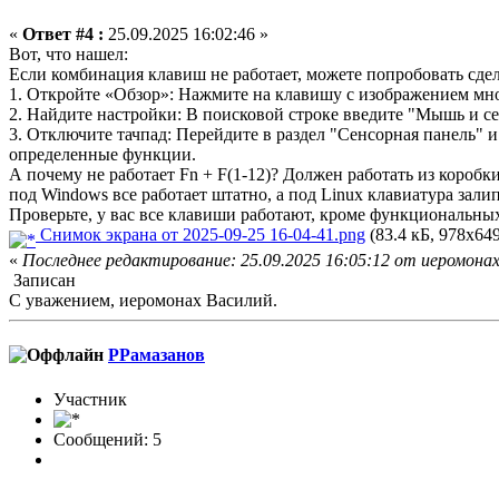
«
Ответ #4 :
25.09.2025 16:02:46 »
Вот, что нашел:
Если комбинация клавиш не работает, можете попробовать сдел
1. Откройте «Обзор»: Нажмите на клавишу с изображением мно
2. Найдите настройки: В поисковой строке введите "Мышь и се
3. Отключите тачпад: Перейдите в раздел "Сенсорная панель"
определенные функции.
А почему не работает Fn + F(1-12)? Должен работать из коробки
под Windows все работает штатно, а под Linux клавиатура зали
Проверьте, у вас все клавиши работают, кроме функциональных
Снимок экрана от 2025-09-25 16-04-41.png
(83.4 кБ, 978x649
«
Последнее редактирование: 25.09.2025 16:05:12 от иеромонах
Записан
С уважением, иеромонах Василий.
РРамазанов
Участник
Сообщений: 5