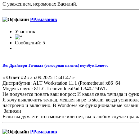
С уважением, иеромонах Василий.
РРамазанов
Участник
Сообщений: 5
Re: Драйвери Тачпада (сенсорная панель) ноутбук Lenovo
«
Ответ #2 :
25.09.2025 15:41:47 »
Дистрибутив: ALT Workstation 11.1 (Prometheus) x86_64
Модель ноута: 81LG Lenovo IdeaPad L340-15IWL
Не получается понять ваш вопрос: И какая связь тачпада и фу
Я хочу выключить тачпад, мешает игре в steam, когда установл
настроено и включено. В Wondows же функциональные клавиш
Записан
Если вы думаете что сможете или нет, вы в любом случае прав
РРамазанов