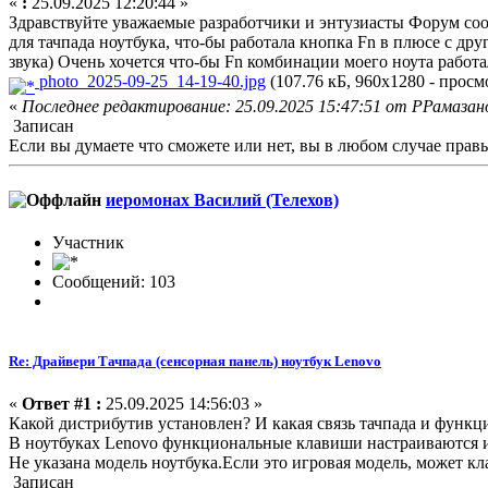
«
:
25.09.2025 12:20:44 »
Здравствуйте уважаемые разработчики и энтузиасты Форум соо
для тачпада ноутбука, что-бы работала кнопка Fn в плюсе с д
звука) Очень хочется что-бы Fn комбинации моего ноута работ
photo_2025-09-25_14-19-40.jpg
(107.76 кБ, 960x1280 - просмо
«
Последнее редактирование: 25.09.2025 15:47:51 от РРамазан
Записан
Если вы думаете что сможете или нет, вы в любом случае прав
иеромонах Василий (Телехов)
Участник
Сообщений: 103
Re: Драйвери Тачпада (сенсорная панель) ноутбук Lenovo
«
Ответ #1 :
25.09.2025 14:56:03 »
Какой дистрибутив установлен? И какая связь тачпада и функ
В ноутбуках Lenovo функциональные клавиши настраиваются из
Не указана модель ноутбука.Если это игровая модель, может к
Записан