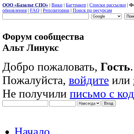
ООО «Базальт СПО»
|
Вики
|
Багтракер
|
Списки рассылки
|
Ф
обновления
|
FAQ
|
Репозитории
|
Поиск по ресурсам
Форум сообщества
Альт Линукс
Добро пожаловать,
Гость
.
Пожалуйста,
войдите
или
Не получили
письмо с ко
Начало