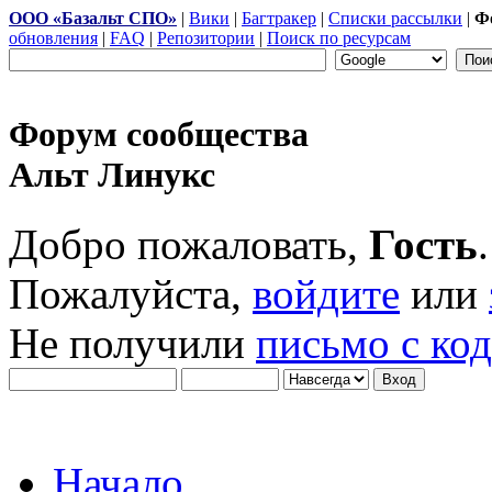
ООО «Базальт СПО»
|
Вики
|
Багтракер
|
Списки рассылки
|
Ф
обновления
|
FAQ
|
Репозитории
|
Поиск по ресурсам
Форум сообщества
Альт Линукс
Добро пожаловать,
Гость
.
Пожалуйста,
войдите
или
Не получили
письмо с ко
Начало