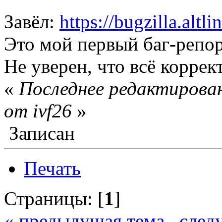
Завёл:
https://bugzilla.altl
Это мой первый баг-репор
Не уверен, что всё коррек
«
Последнее редактирован
от ivf26
»
Записан
Печать
Страницы: [
1
]
« предыдущая тема
след