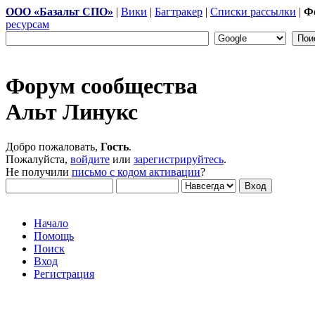
ООО «Базальт СПО»
|
Вики
|
Багтракер
|
Списки рассылки
|
Ф
ресурсам
Форум сообщества
Альт Линукс
Добро пожаловать,
Гость
.
Пожалуйста,
войдите
или
зарегистрируйтесь
.
Не получили
письмо с кодом активации
?
Начало
Помощь
Поиск
Вход
Регистрация