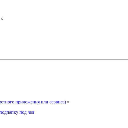
ю:
ретного приложения или сервиса)
»
 подпапку под /usr