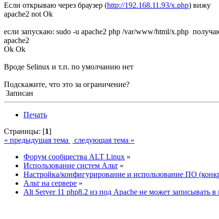
Если открываю через браузер (
http://192.168.11.93/x.php
) вижу
apache2 not Ok
если запускаю: sudo -u apache2 php /var/www/html/x.php получа
apache2
Ok Ok
Вроде Selinux и т.п. по умолчанию нет
Подскажите, что это за ограничение?
Записан
Печать
Страницы: [
1
]
« предыдущая тема
следующая тема »
Форум сообщества ALT Linux
»
Использование систем Альт
»
Настройка/конфигурирование и использование ПО (конк
Альт на сервере
»
Alt Server 11 php8.2 из под Apache не может записывать в