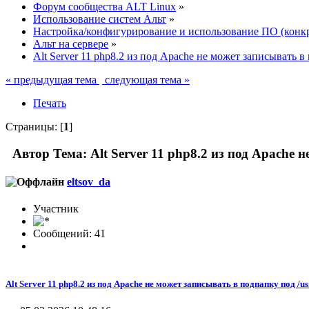
Форум сообщества ALT Linux
»
Использование систем Альт
»
Настройка/конфигурирование и использование ПО (конк
Альт на сервере
»
Alt Server 11 php8.2 из под Apache не может записывать в
« предыдущая тема
следующая тема »
Печать
Страницы: [
1
]
Автор
Тема: Alt Server 11 php8.2 из под Apache 
eltsov_da
Участник
Сообщений: 41
Alt Server 11 php8.2 из под Apache не может записывать в подпапку под /us