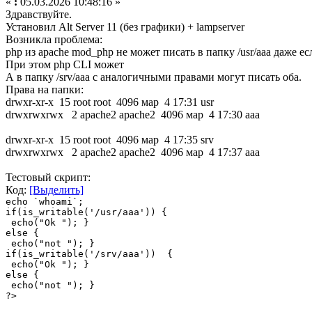
«
:
05.03.2026 10:48:16 »
Здравствуйте.
Установил Alt Server 11 (без графики) + lampserver
Возникла проблема:
php из apache mod_php не может писать в папку /usr/aaa даже есл
При этом php CLI может
А в папку /srv/aaa с аналогичными правами могут писать оба.
Права на папки:
drwxr-xr-x 15 root root 4096 мар 4 17:31 usr
drwxrwxrwx 2 apache2 apache2 4096 мар 4 17:30 aaa
drwxr-xr-x 15 root root 4096 мар 4 17:35 srv
drwxrwxrwx 2 apache2 apache2 4096 мар 4 17:37 aaa
Тестовый скрипт:
Код:
[Выделить]
echo `whoami`;
if(is_writable('/usr/aaa')) {
echo("Ok "); }
else {
echo("not "); }
if(is_writable('/srv/aaa')) {
echo("Ok "); }
else {
echo("not "); }
?>