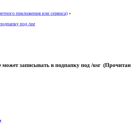
ретного приложения или сервиса)
»
 подпапку под /usr
не может записывать в подпапку под /usr (Прочитан
r