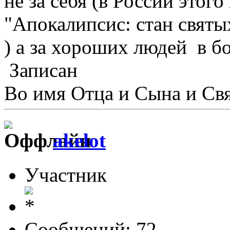
не за себя (в России этого
"Апокалипсис: стан святы
) а за хороших людей в б
Записан
Во имя Отца и Сына и Свя
akelot
Участник
Сообщений: 72