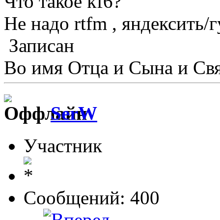
Что такое kf6?
Не надо rtfm , яндексить/г
Записан
Во имя Отца и Сына и Свя
SerW
Участник
Сообщений: 400