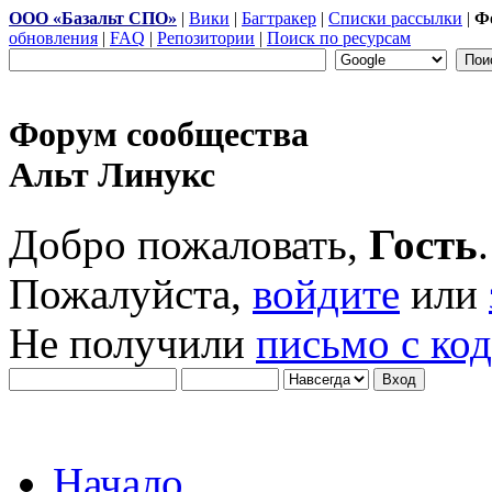
ООО «Базальт СПО»
|
Вики
|
Багтракер
|
Списки рассылки
|
Ф
обновления
|
FAQ
|
Репозитории
|
Поиск по ресурсам
Форум сообщества
Альт Линукс
Добро пожаловать,
Гость
.
Пожалуйста,
войдите
или
Не получили
письмо с ко
Начало