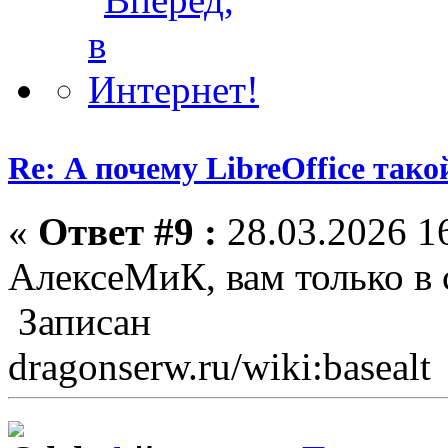
Re: А почему LibreOffice тако
«
Ответ #9 :
28.03.2026 16
АлексеМиК, вам только в с
Записан
dragonserw.ru/wiki:basealt