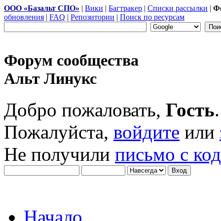
ООО «Базальт СПО»
|
Вики
|
Багтракер
|
Списки рассылки
|
Ф
обновления
|
FAQ
|
Репозитории
|
Поиск по ресурсам
Форум сообщества
Альт Линукс
Добро пожаловать,
Гость
.
Пожалуйста,
войдите
или
Не получили
письмо с ко
Начало