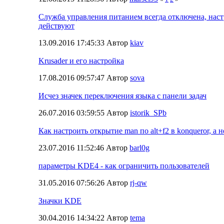
Служба управления питанием всегда отключена, нас
действуют
13.09.2016 17:45:33 Автор
kiav
Krusader и его настройка
17.08.2016 09:57:47 Автор
sova
Исчез значек переключения языка с панели задач
26.07.2016 03:59:55 Автор
istorik_SPb
Как настроить открытие man по alt+f2 в konqueror, а не
23.07.2016 11:52:46 Автор
barl0g
параметры KDE4 - как ограничить пользователей
31.05.2016 07:56:26 Автор
rj-qw
Значки KDE
30.04.2016 14:34:22 Автор
tema