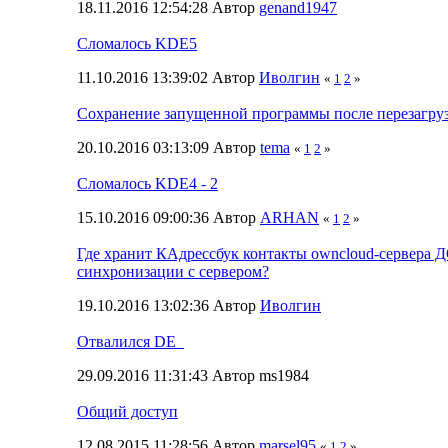
18.11.2016 12:54:28 Автор
genand1947
Сломалось KDE5
11.10.2016 13:39:02 Автор
Иволгин
«
1
2
»
Сохранение запущенной программы после перезагру
20.10.2016 03:13:09 Автор
tema
«
1
2
»
Сломалось KDE4 - 2
15.10.2016 09:00:36 Автор
ARHAN
«
1
2
»
Где хранит КАдрессбук контакты owncloud-сервера 
синхронизации с сервером?
19.10.2016 13:02:36 Автор
Иволгин
Отвалился DE_
29.09.2016 11:31:43 Автор ms1984
Общий доступ
12.08.2015 11:28:56 Автор
marsel95
«
1
2
»