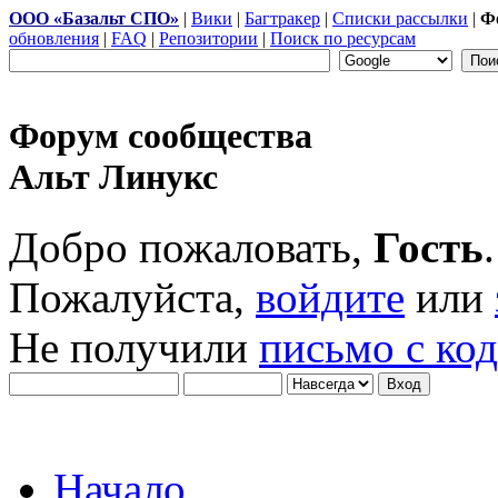
ООО «Базальт СПО»
|
Вики
|
Багтракер
|
Списки рассылки
|
Ф
обновления
|
FAQ
|
Репозитории
|
Поиск по ресурсам
Форум сообщества
Альт Линукс
Добро пожаловать,
Гость
.
Пожалуйста,
войдите
или
Не получили
письмо с ко
Начало