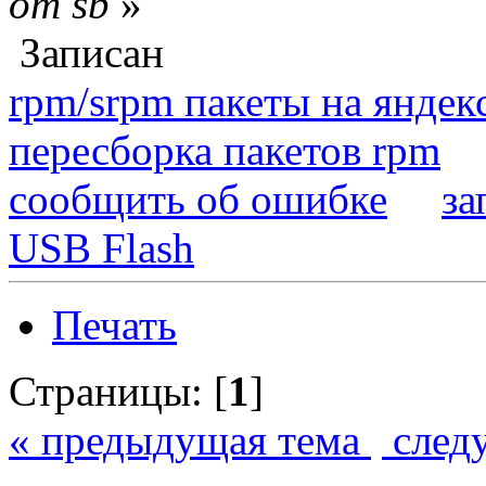
от sb
»
Записан
rpm/srpm пакеты на яндек
пересборка пакетов rpm
сообщить об ошибке
за
USB Flash
Печать
Страницы: [
1
]
« предыдущая тема
след