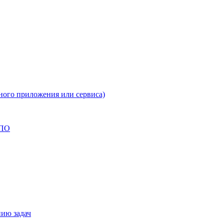
ного приложения или сервиса)
 ПО
нию задач