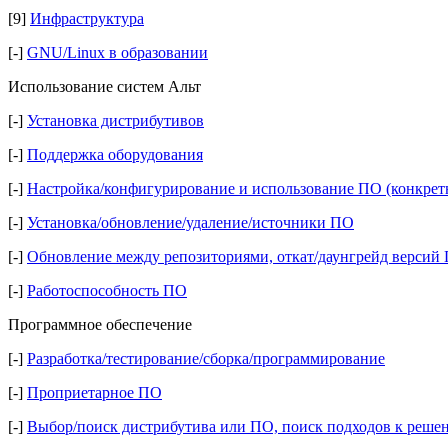
[9]
Инфраструктура
[-]
GNU/Linux в образовании
Использование систем Альт
[-]
Установка дистрибутивов
[-]
Поддержка оборудования
[-]
Настройка/конфигурирование и использование ПО (конкрет
[-]
Установка/обновление/удаление/источники ПО
[-]
Обновление между репозиториями, откат/даунгрейд версий
[-]
Работоспособность ПО
Программное обеспечение
[-]
Разработка/тестирование/сборка/программирование
[-]
Проприетарное ПО
[-]
Выбор/поиск дистрибутива или ПО, поиск подходов к реше