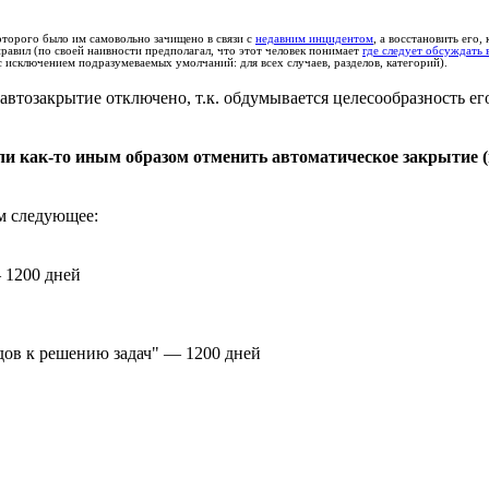
торого было им самовольно зачищено в связи с
недавним инцидентом
, а восстановить его
правил (по своей наивности предполагал, что этот человек понимает
где следует обсуждать 
 исключением подразумеваемых умолчаний: для всех случаев, разделов, категорий).
 автозакрытие отключено, т.к. обдумывается целесообразность е
ли как-то иным образом отменить автоматическое закрытие (
м следующее:
 1200 дней
ов к решению задач" — 1200 дней