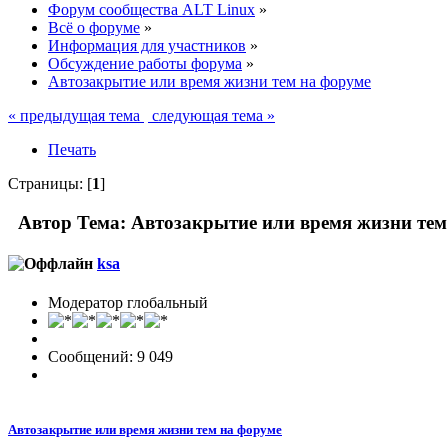
Форум сообщества ALT Linux
»
Всё о форуме
»
Информация для участников
»
Обсуждение работы форума
»
Автозакрытие или время жизни тем на форуме
« предыдущая тема
следующая тема »
Печать
Страницы: [
1
]
Автор
Тема: Автозакрытие или время жизни тем
ksa
Модератор глобальный
Сообщений: 9 049
Автозакрытие или время жизни тем на форуме