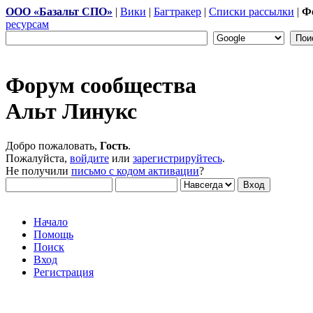
ООО «Базальт СПО»
|
Вики
|
Багтракер
|
Списки рассылки
|
Ф
ресурсам
Форум сообщества
Альт Линукс
Добро пожаловать,
Гость
.
Пожалуйста,
войдите
или
зарегистрируйтесь
.
Не получили
письмо с кодом активации
?
Начало
Помощь
Поиск
Вход
Регистрация