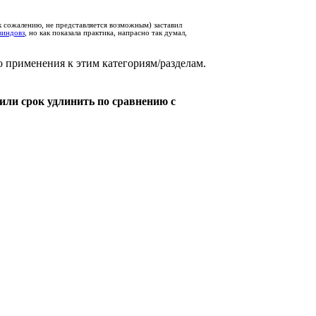
, к сожалению, не представляется возможным) заставил
виндовз
, но как показала практика, напрасно так думал,
го применения к этим категориям/разделам.
или срок удлинить по сравнению с