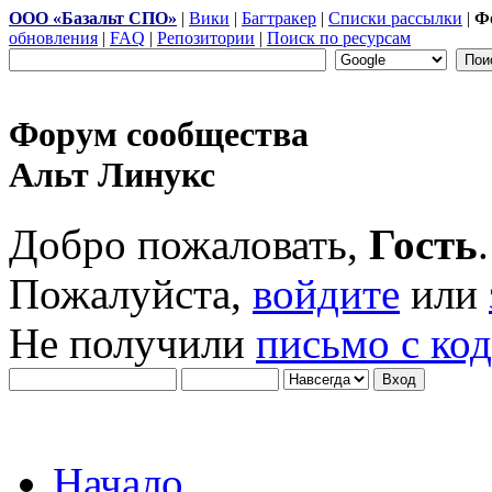
ООО «Базальт СПО»
|
Вики
|
Багтракер
|
Списки рассылки
|
Ф
обновления
|
FAQ
|
Репозитории
|
Поиск по ресурсам
Форум сообщества
Альт Линукс
Добро пожаловать,
Гость
.
Пожалуйста,
войдите
или
Не получили
письмо с ко
Начало