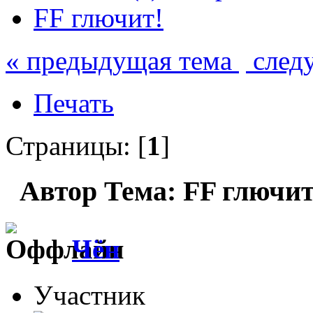
FF глючит!
« предыдущая тема
след
Печать
Страницы: [
1
]
Автор
Тема: FF глючит
Чён
Участник