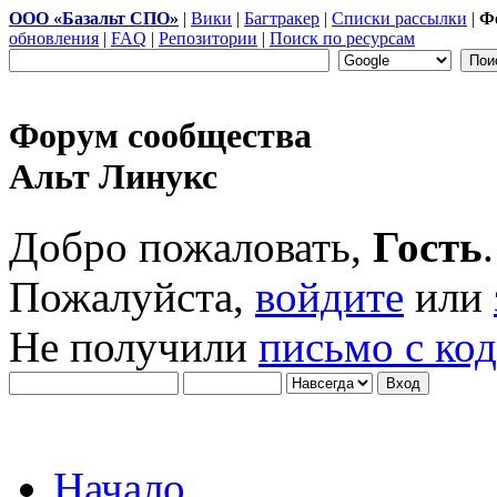
ООО «Базальт СПО»
|
Вики
|
Багтракер
|
Списки рассылки
|
Ф
обновления
|
FAQ
|
Репозитории
|
Поиск по ресурсам
Форум сообщества
Альт Линукс
Добро пожаловать,
Гость
.
Пожалуйста,
войдите
или
Не получили
письмо с ко
Начало