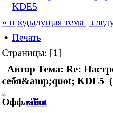
KDE5
« предыдущая тема
след
Печать
Страницы: [
1
]
Автор
Тема: Re: Настр
себя&amp;quot; KDE5 (
zibot