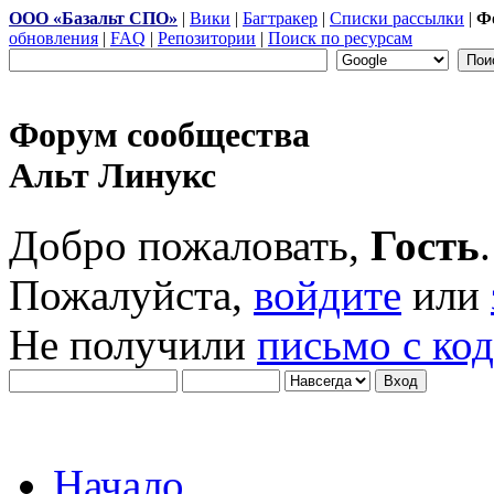
ООО «Базальт СПО»
|
Вики
|
Багтракер
|
Списки рассылки
|
Ф
обновления
|
FAQ
|
Репозитории
|
Поиск по ресурсам
Форум сообщества
Альт Линукс
Добро пожаловать,
Гость
.
Пожалуйста,
войдите
или
Не получили
письмо с ко
Начало