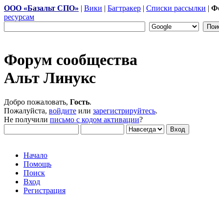
ООО «Базальт СПО»
|
Вики
|
Багтракер
|
Списки рассылки
|
Ф
ресурсам
Форум сообщества
Альт Линукс
Добро пожаловать,
Гость
.
Пожалуйста,
войдите
или
зарегистрируйтесь
.
Не получили
письмо с кодом активации
?
Начало
Помощь
Поиск
Вход
Регистрация