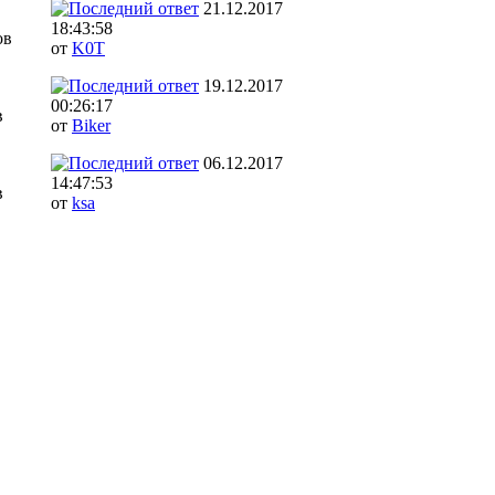
21.12.2017
18:43:58
ов
от
K0T
19.12.2017
00:26:17
в
от
Biker
06.12.2017
14:47:53
в
от
ksa