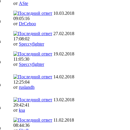
в
от
ASte
10.03.2018
09:05:16
в
от
DrCeboo
27.02.2018
17:08:02
в
от
Speccyfighter
19.02.2018
11:05:30
в
от
Speccyfighter
14.02.2018
12:25:04
в
от
ruslandh
13.02.2018
20:42:41
в
от
ksa
11.02.2018
08:44:36
в