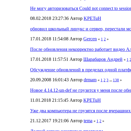
Не могу авторизоваться Сould not connect to session 
08.02.2018 23:27:36 Автор
KPETuH
обновил школьный линукс и сервер, перестали м
17.01.2018 11:54:08 Автор
Gercen
«
1
2
»
После обновления некорректно работает видео Ал
17.01.2018 11:57:51 Автор
Шарабаров Андрей
«
1
Обсуждение обновлений в пределах одной платф
20.09.2008 16:01:43 Автор
drmam
«
1
2
3
...
138
»
Новое 4.14.12-un-def не грузится у меня после об
11.01.2018 21:15:45 Автор
KPETuH
Уже два компьютера не грузятся после вчерашни
21.12.2017 19:21:06 Автор
tema
«
1
2
»