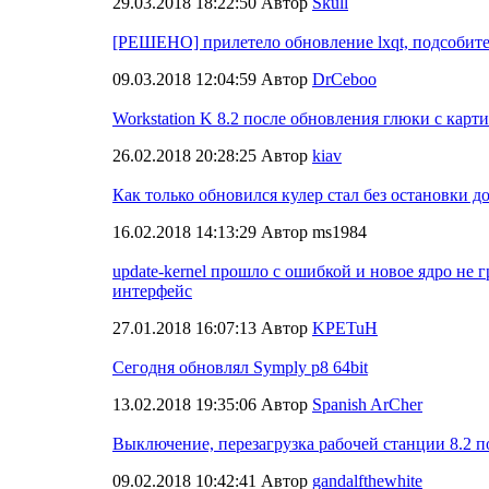
29.03.2018 18:22:50 Автор
Skull
[РЕШЕНО] прилетело обновление lxqt, подсобите
09.03.2018 12:04:59 Автор
DrCeboo
Workstation K 8.2 после обновления глюки с карти
26.02.2018 20:28:25 Автор
kiav
Как только обновился кулер стал без остановки д
16.02.2018 14:13:29 Автор ms1984
update-kernel прошло с ошибкой и новое ядро не г
интерфейс
27.01.2018 16:07:13 Автор
KPETuH
Сегодня обновлял Symply p8 64bit
13.02.2018 19:35:06 Автор
Spanish ArCher
Выключение, перезагрузка рабочей станции 8.2 п
09.02.2018 10:42:41 Автор
gandalfthewhite