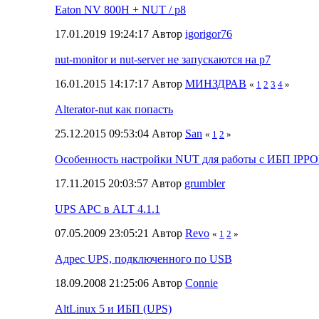
Eaton NV 800H + NUT / p8
17.01.2019 19:24:17 Автор
igorigor76
nut-monitor и nut-server не запускаются на p7
16.01.2015 14:17:17 Автор
МИНЗДРАВ
«
1
2
3
4
»
Alterator-nut как попасть
25.12.2015 09:53:04 Автор
San
«
1
2
»
Особенность настройки NUT для работы с ИБП IPP
17.11.2015 20:03:57 Автор
grumbler
UPS APC в ALT 4.1.1
07.05.2009 23:05:21 Автор
Revo
«
1
2
»
Адрес UPS, подключенного по USB
18.09.2008 21:25:06 Автор
Connie
AltLinux 5 и ИБП (UPS)