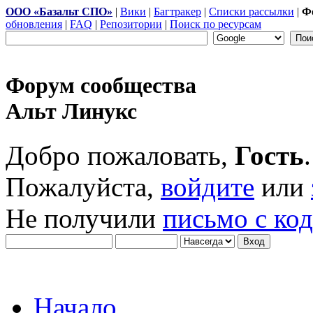
ООО «Базальт СПО»
|
Вики
|
Багтракер
|
Списки рассылки
|
Ф
обновления
|
FAQ
|
Репозитории
|
Поиск по ресурсам
Форум сообщества
Альт Линукс
Добро пожаловать,
Гость
.
Пожалуйста,
войдите
или
Не получили
письмо с ко
Начало