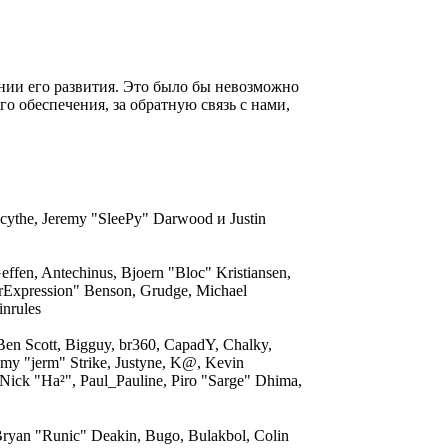
ении его развития. Это было бы невозможно
о обеспечения, за обратную связь с нами,
acythe, Jeremy "SleePy" Darwood и Justin
ffen, Antechinus, Bjoern "Bloc" Kristiansen,
rExpression" Benson, Grudge, Michael
inrules
 Ben Scott, Bigguy, br360, CapadY, Chalky,
my "jerm" Strike, Justyne, K@, Kevin
 Nick "Ha²", Paul_Pauline, Piro "Sarge" Dhima,
yan "Runic" Deakin, Bugo, Bulakbol, Colin