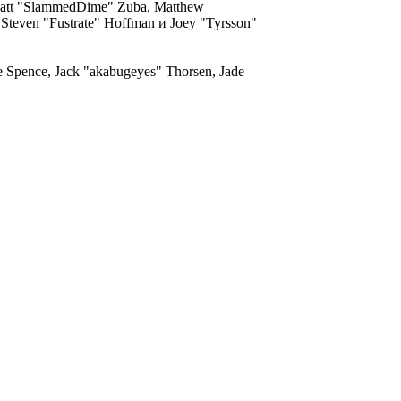
, Matt "SlammedDime" Zuba, Matthew
 Steven "Fustrate" Hoffman и Joey "Tyrsson"
me Spence, Jack "akabugeyes" Thorsen, Jade