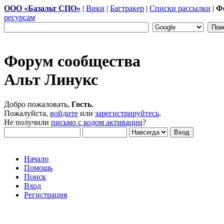
ООО «Базальт СПО»
|
Вики
|
Багтракер
|
Списки рассылки
|
Ф
ресурсам
Форум сообщества
Альт Линукс
Добро пожаловать,
Гость
.
Пожалуйста,
войдите
или
зарегистрируйтесь
.
Не получили
письмо с кодом активации
?
Начало
Помощь
Поиск
Вход
Регистрация