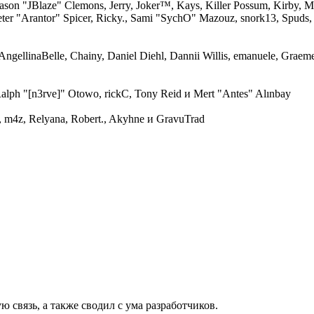
Jason "JBlaze" Clemons, Jerry, Joker™, Kays, Killer Possum, Kirby
ter "Arantor" Spicer, Ricky., Sami "SychO" Mazouz, snork13, Spuds,
 AngellinaBelle, Chainy, Daniel Diehl, Dannii Willis, emanuele, Grae
alph "[n3rve]" Otowo, rickC, Tony Reid и Mert "Antes" Alınbay
 m4z, Relyana, Robert., Akyhne и GravuTrad
 связь, а также сводил с ума разработчиков.