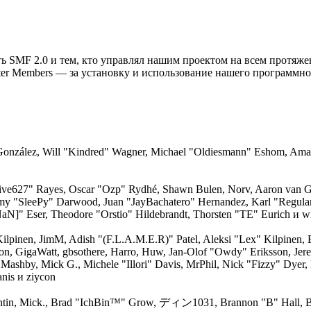
ать SMF 2.0 и тем, кто управлял нашим проектом на всем протяж
ter Members — за установку и использование нашего программног
i" González, Will "Kindred" Wagner, Michael "Oldiesmann" Eshom, Am
"live627" Rayes, Oscar "Ozp" Rydhé, Shawn Bulen, Norv, Aaron van Ge
emy "SleePy" Darwood, Juan "JayBachatero" Hernandez, Karl "Regula
aN]" Eser, Theodore "Orstio" Hildebrandt, Thorsten "TE" Eurich и w
 Kilpinen, JimM, Adish "(F.L.A.M.E.R)" Patel, Aleksi "Lex" Kilpinen,
on, GigaWatt, gbsothere, Harro, Huw, Jan-Olof "Owdy" Eriksson, Jere
, Mashby, Mick G., Michele "Illori" Davis, MrPhil, Nick "Fizzy" Dyer,
nis и ziycon
ntin, Mick., Brad "IchBin™" Grow, ディン1031, Brannon "B" Hall, Br