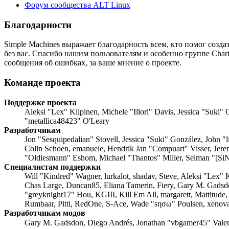
Форум сообщества ALT Linux
Благодарности
Simple Machines выражает благодарность всем, кто помог созд
без вас. Спасибо нашим пользователям и особенно группе Char
сообщения об ошибках, за ваше мнение о проекте.
Команде проекта
Поддержке проекта
Aleksi "Lex" Kilpinen, Michele "Illori" Davis, Jessica "Suk
"metallica48423" O'Leary
Разработчикам
Jon "Sesquipedalian" Stovell, Jessica "Suki" González, John 
Colin Schoen, emanuele, Hendrik Jan "Compuart" Visser, Jer
"Oldiesmann" Eshom, Michael "Thantos" Miller, Selman "[SiN
Специалистам поддержки
Will "Kindred" Wagner, lurkalot, shadav, Steve, Aleksi "Lex"
Chas Large, Duncan85, Eliana Tamerin, Fiery, Gary M. Gadsd
"greyknight17" Hou, KGIII, Kill Em All, margarett, Mattitude
Rumbaar, Pitti, RedOne, S-Ace, Wade "sησω" Poulsen, xenova
Разработчикам модов
Gary M. Gadsdon, Diego Andrés, Jonathan "vbgamer45" Vale