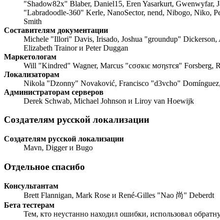
"Shadow82x" Blaber, Daniel15, Eren Yasarkurt, Gwenwyfar, 
"Labradoodle-360" Kerle, NanoSector, nend, Nibogo, Niko, Pe
Smith
Составителям документации
Michele "Illori" Davis, Irisado, Joshua "groundup" Dickerson,
Elizabeth Trainor и Peter Duggan
Маркетологам
Will "Kindred" Wagner, Marcus "cσσкιє мσηѕтєя" Forsberg, R
Локализаторам
Nikola "Dzonny" Novaković, Francisco "d3vcho" Domínguez,
Администраторам серверов
Derek Schwab, Michael Johnson и Liroy van Hoewijk
Создателям русской локализации
Создателям русской локализации
Mavn, Digger и Bugo
Отдельное спасибо
Консультантам
Brett Flannigan, Mark Rose и René-Gilles "Nao 尚" Deberdt
Бета тестерам
Тем, кто неустанно находил ошибки, использовал обратную