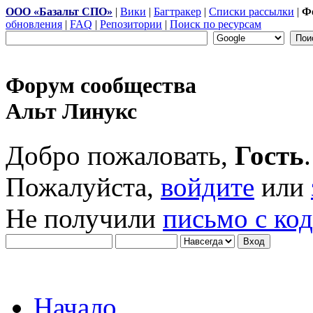
ООО «Базальт СПО»
|
Вики
|
Багтракер
|
Списки рассылки
|
Ф
обновления
|
FAQ
|
Репозитории
|
Поиск по ресурсам
Форум сообщества
Альт Линукс
Добро пожаловать,
Гость
.
Пожалуйста,
войдите
или
Не получили
письмо с ко
Начало