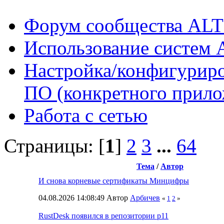
Форум сообщества ALT
Использование систем 
Настройка/конфигуриро
ПО (конкретного прило
Работа с сетью
Страницы: [
1
]
2
3
...
64
Тема
/
Автор
И снова корневые сертификаты Минцифры
04.08.2026 14:08:49 Автор
Арбичев
«
1
2
»
RustDesk появился в репозитории p11