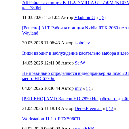
Alt Рабочая станция K 11.2. NVIDIA GT 750M (K107M
как 780M
11.03.2026 11:21:04 Автор
Vladimir G
«
1
2
»
[Решено] ALT Рабочая станция Nvidia RTX 2060 не за
Wayland
30.05.2026 11:06:43 Автор
tsobolev
Вики вводит в заблуждение касательно выбора видео
14.05.2026 12:41:06 Автор
SerW
Не правильно определяется видеодрайвер на Imac 20
место HD 6770m
04.04.2026 10:36:44 Автор
miv
«
1
2
»
[РЕШЕНО] AMD Radeon HD 7850.Не работают драйв
21.04.2026 11:18:13 Автор
DerekFreeman
«
1
2
3
»
Workstation 11.1 + RTX5060Ti
04.05.2026 06:50:03 Автор
pavelBBB