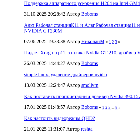
Поддержка аппаратного ускорения H264 на Intel GM
31.10.2025 20:28:42 Автор
Boboms
Альт Рабочая станцияК11 и Альт Рабочая станция11 
NVIDIA GT230М
07.06.2025 19:33:38 Автор
НиколайМ
«
1
2
3
»
Падает Xorg на p11, затычка Nvidia GT 210, драйвер 
26.03.2025 14:44:27 Автор
Boboms
simple linux, удаление драйверов nvidia
13.03.2025 12:24:47 Автор
smollvrn
Как поставить проприетарный драйвер Nvidia 390.157
17.01.2025 01:48:57 Автор
Boboms
«
1
2
3
...
8
»
Как настоить видеорежим QHD?
21.01.2025 11:31:07 Автор
reshta