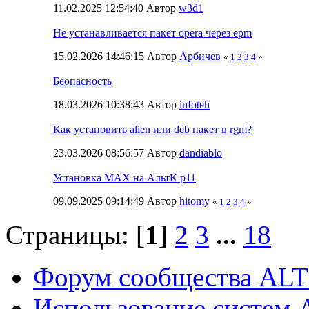
11.02.2025 12:54:40 Автор
w3d1
Не устанавливается пакет opera через epm
15.02.2026 14:46:15 Автор
Арбичев
«
1
2
3
4
»
Беопасность
18.03.2026 10:38:43 Автор
infoteh
Как установить alien или deb пакет в rgm?
23.03.2026 08:56:57 Автор
dandiablo
Установка MAX на АльтК р11
09.09.2025 09:14:49 Автор
hitomy
«
1
2
3
4
»
Страницы: [
1
]
2
3
...
18
Форум сообщества ALT
Использование систем 