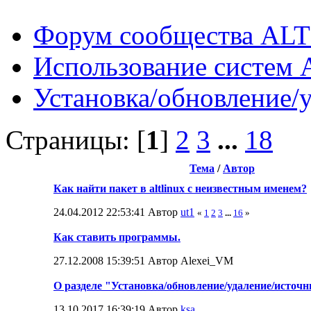
Форум сообщества ALT
Использование систем 
Установка/обновление/
Страницы: [
1
]
2
3
...
18
Тема
/
Автор
Как найти пакет в altlinux с неизвестным именем?
24.04.2012 22:53:41 Автор
ut1
«
1
2
3
...
16
»
Как ставить программы.
27.12.2008 15:39:51 Автор Alexei_VM
О разделе "Установка/обновление/удаление/источ
13.10.2017 16:39:19 Автор
ksa