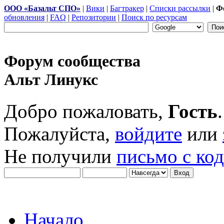
ООО «Базальт СПО»
|
Вики
|
Багтракер
|
Списки рассылки
|
Ф
обновления
|
FAQ
|
Репозитории
|
Поиск по ресурсам
Форум сообщества
Альт Линукс
Добро пожаловать,
Гость
.
Пожалуйста,
войдите
или
Не получили
письмо с ко
Начало