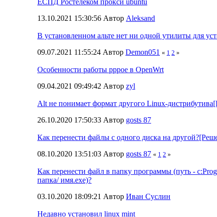
ЕСПД Ростелеком прокси ubuntu
13.10.2021 15:30:56 Автор
Aleksand
В установленном альте нет ни одной утилиты для ус
09.07.2021 11:55:24 Автор
Demon051
«
1
2
»
Особенности работы pppoe в OpenWrt
09.04.2021 09:49:42 Автор
zyl
Alt не понимает формат другого Linux-дистрибутива
26.10.2020 17:50:33 Автор
gosts 87
Как перенести файлы с одного диска на другой?[Реш
08.10.2020 13:51:03 Автор
gosts 87
«
1
2
»
Как перенести файл в папку программы (путь - с:Рrog
папка/ имя.ехе)?
03.10.2020 18:09:21 Автор
Иван Суслин
Недавно установил linux mint