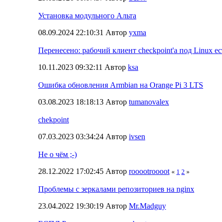
Установка модульного Альта
08.09.2024 22:10:31 Автор
yxma
Перенесено: рабочий клиент checkpoint'а под Linux ес
10.11.2023 09:32:11 Автор
ksa
Ошибка обновления Armbian на Orange Pi 3 LTS
03.08.2023 18:18:13 Автор
tumanovalex
chekpoint
07.03.2023 03:34:24 Автор
ivsen
Не о чём ;-)
28.12.2022 17:02:45 Автор
rooootroooot
«
1
2
»
Проблемы с зеркалами репозиториев на nginx
23.04.2022 19:30:19 Автор
Mr.Madguy