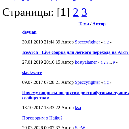
Страницы: [
1
]
2
3
Тема
/
Автор
devuan
30.01.2019 21:44:39 Автор
Speccyfighter
«
1
2
»
IceArch - Live сборка для легкого перехода на Arch
27.01.2019 20:10:15 Автор
kostyalamer
«
1
2
3
...
9
»
slackware
09.07.2017 07:28:21 Автор
Speccyfighter
«
1
2
»
Почему вопросы по другим дистрибутивам лучше 
сообществам
13.10.2017 13:33:22 Автор
ksa
Поговорим о Haiku?
29.03.2026 00:07:37 Автор
SerW