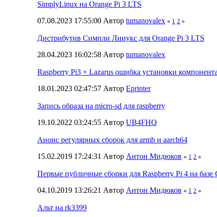
SimplyLinux на Orange Pi 3 LTS
07.08.2023 17:55:00 Автор
tumanovalex
«
1
2
»
Дистрибутив Симпли Линукс для Orange Pi 3 LTS
28.04.2023 16:02:58 Автор
tumanovalex
Raspberry Pi3 + Lazarus ошибка установки компонент
18.01.2023 02:47:57 Автор
Eprinter
Запись образа на micro-sd для raspberry
19.10.2022 03:24:55 Автор
UB4FHQ
Анонс регулярных сборок для armh и aarch64
15.02.2019 17:24:31 Автор
Антон Мидюков
«
1
2
»
Первые публичные сборки для Raspberry Pi 4 на базе
04.10.2019 13:26:21 Автор
Антон Мидюков
«
1
2
»
Альт на rk3399