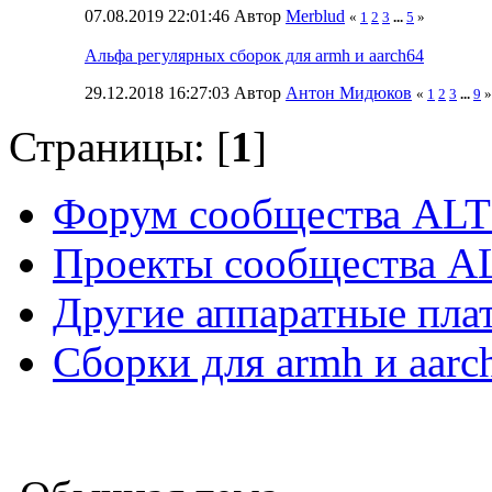
07.08.2019 22:01:46 Автор
Merblud
«
1
2
3
...
5
»
Альфа регулярных сборок для armh и aarch64
29.12.2018 16:27:03 Автор
Антон Мидюков
«
1
2
3
...
9
»
Страницы: [
1
]
Форум сообщества ALT
Проекты сообщества A
Другие аппаратные пл
Cборки для armh и aarc