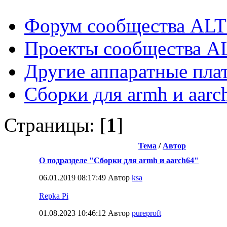
Форум сообщества ALT
Проекты сообщества A
Другие аппаратные пл
Cборки для armh и aarc
Страницы: [
1
]
Тема
/
Автор
О подразделе "Сборки для armh и aarch64"
06.01.2019 08:17:49 Автор
ksa
Repka Pi
01.08.2023 10:46:12 Автор
pureproft