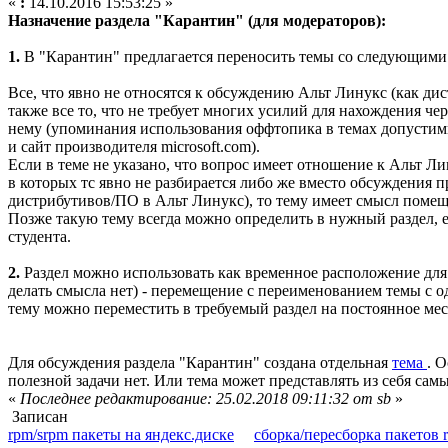
«
:
14.10.2016 15:53:25 »
Назначение раздела "Карантин" (для модераторов):
1.
В "Карантин" предлагается переносить темы со следующими
Все, что явно не относятся к обсуждению Альт Линукс (как дист
также все то, что не требует многих усилий для нахождения ч
нему (упоминания использования оффтопика в темах допустимы
и сайт производителя microsoft.com).
Если в теме не указано, что вопрос имеет отношение к Альт Л
в которых тс явно не разбирается либо же вместо обсуждения 
дистрибутивов/ПО в Альт Линукс), то тему имеет смысл помещ
Позже такую тему всегда можно определить в нужный раздел, ес
студента.
2.
Раздел можно использовать как временное расположение для
делать смысла нет) - перемещение с переименованием темы с 
тему можно переместить в требуемый раздел на постоянное мес
Для обсуждения раздела "Карантин" создана отдельная
тема
. 
полезной задачи нет. Или тема может представлять из себя са
«
Последнее редактирование: 25.02.2018 09:11:32 от sb
»
Записан
rpm/srpm пакеты на яндекс.диске
сборка/пересборка пакетов 