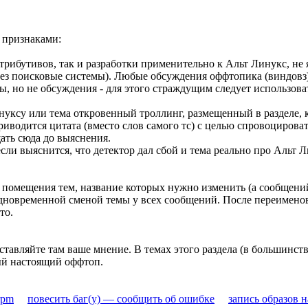
 признаками:
рибутивов, так и разработки применительно к Альт Линукс, не явл
ерез поисковые системы). Любые обсуждения оффтопика (виндовз
, но не обсуждения - для этого страждущим следует использоват
инуксу или тема откровенный троллинг, размещенный в разделе,
приводится цитата (вместо слов самого тс) с целью спровоцирова
ать сюда до выяснения.
ли выяснится, что детектор дал сбой и тема реально про Альт Ли
 помещения тем, название которых нужно изменить (а сообщений
одновременной сменой темы у всех сообщений. После переимено
то.
Оставляйте там ваше мнение. В темах этого раздела (в большинст
мый настоящий оффтоп.
rpm
повесить баг(у) — сообщить об ошибке
запись образов 