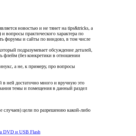
яется новостью и не тянет на tips&tricks, а
) и вопросы практического характера по
ь форумы и сайты по виндовз, в том числе
 который подразумевает обсуждение деталей,
ть флейм (без конкретики в отношении
нукс, а не, к примеру, про вопросы
 в ней достаточно много и вручную это
вания темы и помещения в данный раздел
ве случаев) цели по разрешению какой-либо
на DVD и USB Flash