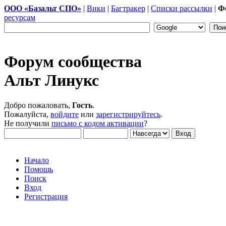
ООО «Базальт СПО»
|
Вики
|
Багтракер
|
Списки рассылки
|
Ф
ресурсам
Форум сообщества
Альт Линукс
Добро пожаловать,
Гость
.
Пожалуйста,
войдите
или
зарегистрируйтесь
.
Не получили
письмо с кодом активации
?
Начало
Помощь
Поиск
Вход
Регистрация