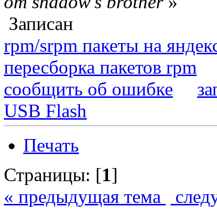
от shadow's brother
»
Записан
rpm/srpm пакеты на яндек
пересборка пакетов rpm
сообщить об ошибке
за
USB Flash
Печать
Страницы: [
1
]
« предыдущая тема
след