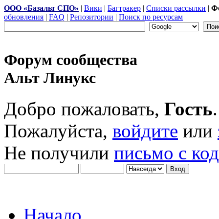
ООО «Базальт СПО»
|
Вики
|
Багтракер
|
Списки рассылки
|
Ф
обновления
|
FAQ
|
Репозитории
|
Поиск по ресурсам
Форум сообщества
Альт Линукс
Добро пожаловать,
Гость
.
Пожалуйста,
войдите
или
Не получили
письмо с ко
Начало