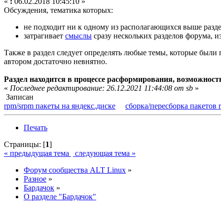
«
:
06.02.2018 10:45:10 »
Обсуждения, тематика которых:
не подходит ни к одному из располагающихся выше разде
затрагивает
смыслы
сразу нескольких разделов форума, и
Также в раздел следует определять любые темы, которые был
автором достаточно невнятно.
Раздел находится в процессе расформирования, возможност
«
Последнее редактирование: 26.12.2021 11:44:08 от sb
»
Записан
rpm/srpm пакеты на яндекс.диске
сборка/пересборка пакетов 
Печать
Страницы: [
1
]
« предыдущая тема
следующая тема »
Форум сообщества ALT Linux
»
Разное
»
Бардачок
»
О разделе "Бардачок"