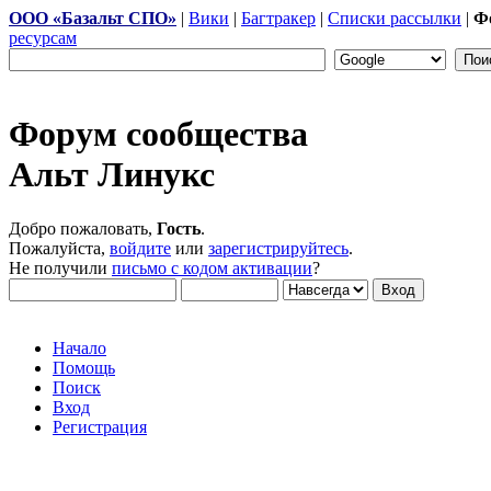
ООО «Базальт СПО»
|
Вики
|
Багтракер
|
Списки рассылки
|
Ф
ресурсам
Форум сообщества
Альт Линукс
Добро пожаловать,
Гость
.
Пожалуйста,
войдите
или
зарегистрируйтесь
.
Не получили
письмо с кодом активации
?
Начало
Помощь
Поиск
Вход
Регистрация