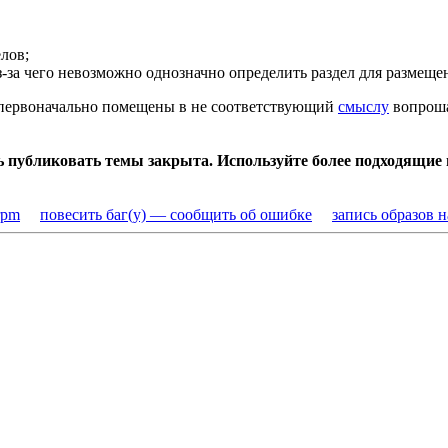
лов;
з-за чего невозможно однозначно определить раздел для размеще
и первоначально помещены в не соответствующий
смыслу
вопроша
ь публиковать темы закрыта. Используйте более подходящие
rpm
повесить баг(у) — сообщить об ошибке
запись образов 