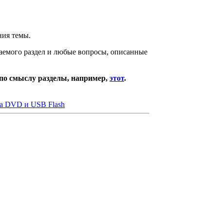
ния темы.
емого раздел и любые вопросы, описанные
 по смыслу разделы, например,
этот
.
на DVD и USB Flash