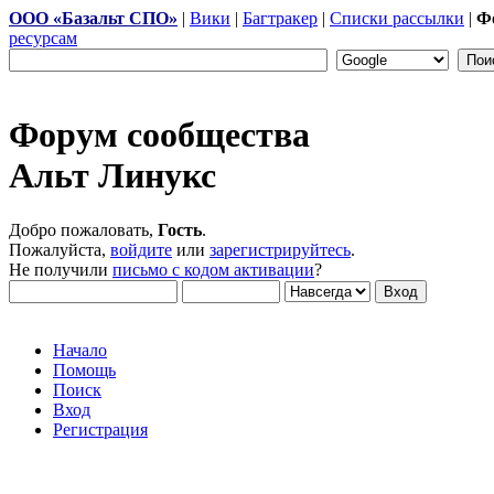
ООО «Базальт СПО»
|
Вики
|
Багтракер
|
Списки рассылки
|
Ф
ресурсам
Форум сообщества
Альт Линукс
Добро пожаловать,
Гость
.
Пожалуйста,
войдите
или
зарегистрируйтесь
.
Не получили
письмо с кодом активации
?
Начало
Помощь
Поиск
Вход
Регистрация