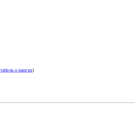
.
табель о рангах
)