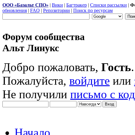
ООО «Базальт СПО»
|
Вики
|
Багтракер
|
Списки рассылки
|
Ф
обновления
|
FAQ
|
Репозитории
|
Поиск по ресурсам
Форум сообщества
Альт Линукс
Добро пожаловать,
Гость
.
Пожалуйста,
войдите
или
Не получили
письмо с ко
Начало