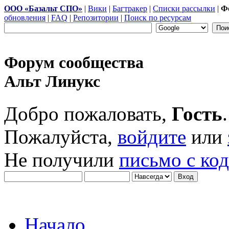
ООО «Базальт СПО»
|
Вики
|
Багтракер
|
Списки рассылки
|
Ф
обновления
|
FAQ
|
Репозитории
|
Поиск по ресурсам
Форум сообщества
Альт Линукс
Добро пожаловать,
Гость
.
Пожалуйста,
войдите
или
Не получили
письмо с ко
Начало