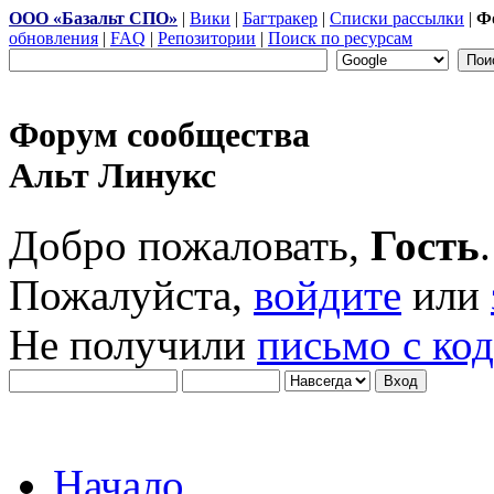
ООО «Базальт СПО»
|
Вики
|
Багтракер
|
Списки рассылки
|
Ф
обновления
|
FAQ
|
Репозитории
|
Поиск по ресурсам
Форум сообщества
Альт Линукс
Добро пожаловать,
Гость
.
Пожалуйста,
войдите
или
Не получили
письмо с ко
Начало