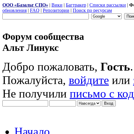
ООО «Базальт СПО»
|
Вики
|
Багтракер
|
Списки рассылки
|
Ф
обновления
|
FAQ
|
Репозитории
|
Поиск по ресурсам
Форум сообщества
Альт Линукс
Добро пожаловать,
Гость
.
Пожалуйста,
войдите
или
Не получили
письмо с ко
Начало